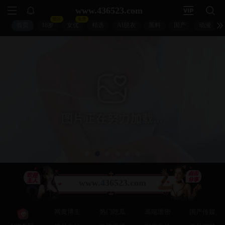
扣扣影视
🐧
🔍
🐧
↵
🐧 首页 > 电影 > 正在热播