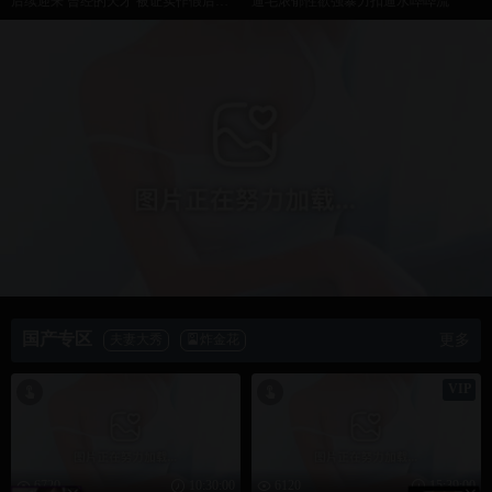
飞驰人生2
沈腾再战巴音
立即观看