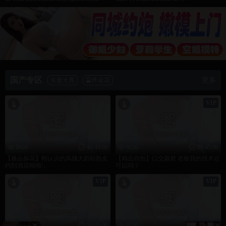
热辣滚烫
贾玲励志逆袭
立即观看