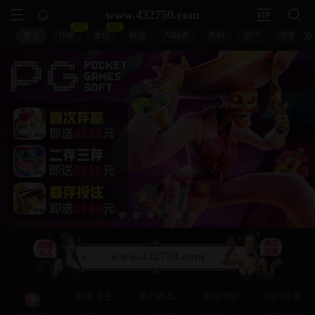
扣扣影视
🐧
🔍
🐧
↵
🐧 首页 > 电影 > 正在热播