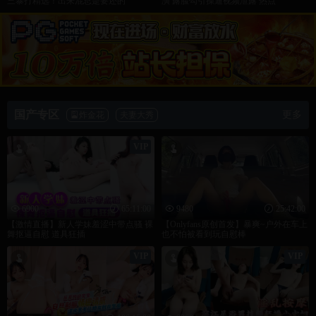
热辣滚烫
贾玲励志逆袭
立即观看