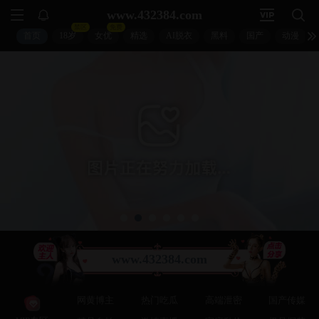
扣扣影视
🐧
🔍
🐧
↵
🐧 首页 > 电影 > 正在热播