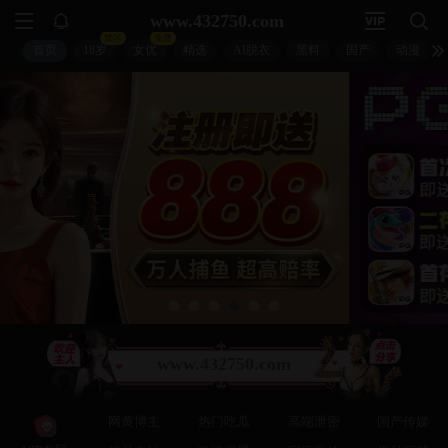
扣扣影视
🐧
🔍
🐧
↵
🐧 首页 > 电影 > 正在热播