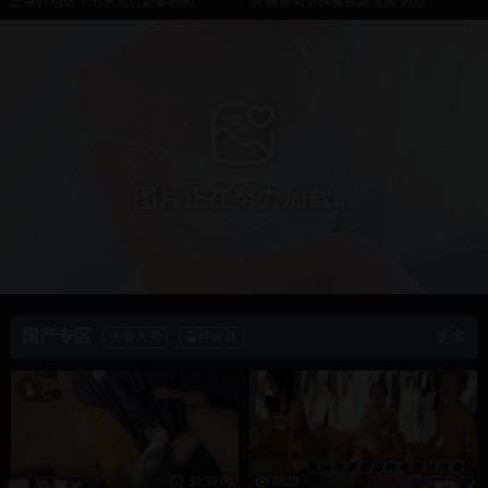
热辣滚烫
贾玲励志逆袭
立即观看